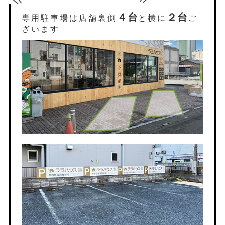
４台
２台
専用駐車場は店舗裏側
と横に
ご
ざいます