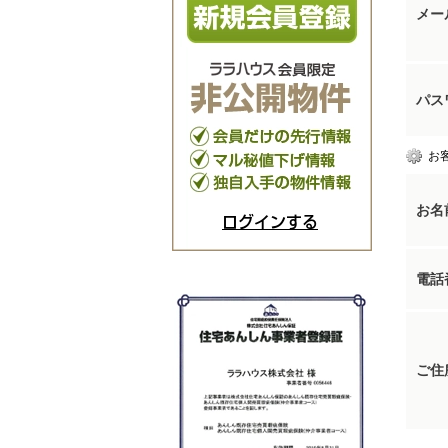
メー
パス
お
お名
ログインする
電話
ご住