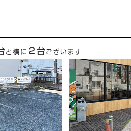
台
２台
と横に
ございます