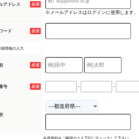
ルアドレス
必須
※メールアドレスはログインに使用します。
ワード
必須
客様情報の入力
前
必須
-
-
番号
必須
所
会員規約をご確認のうえ下記にチェックして下さい。