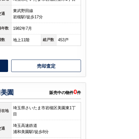
東武野田線
交通
岩槻駅/徒歩17分
築年数
1982年7月
階数
地上11階
総戸数
453戸
売却査定
0
和美園
販売中の物件
件
埼玉県さいたま市岩槻区美園東1丁
所在地
目
埼玉高速鉄道
交通
浦和美園駅/徒歩8分