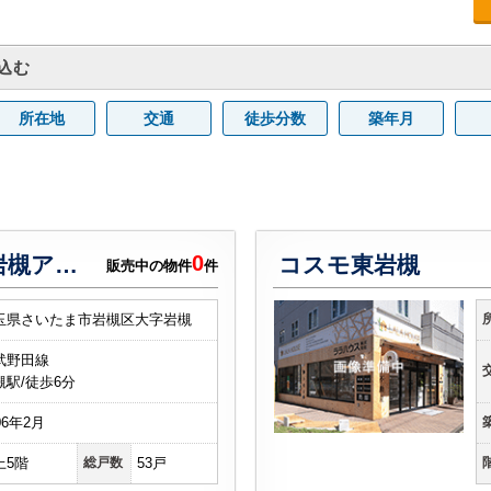
込む
所在地
交通
徒歩分数
築年月
0
サンクレイドルさいたま岩槻アヴァンツァーレ
コスモ東岩槻
販売中の物件
件
玉県さいたま市岩槻区大字岩槻
武野田線
槻駅/徒歩6分
06年2月
上5階
総戸数
53戸