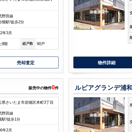
武野田線
岩槻駅/徒歩2分
82年3月
上9階
総戸数
90戸
売却査定
物件詳細
0
ルピアグランデ浦
販売中の物件
件
玉県さいたま市岩槻区本町3丁目
武野田線
槻駅/徒歩1分
96年2月