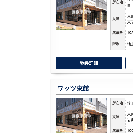
所在地
目
東
交通
東
築年数
19
階数
地
物件詳細
ワッツ東館
所在地
埼
東
交通
岩
築年数
19