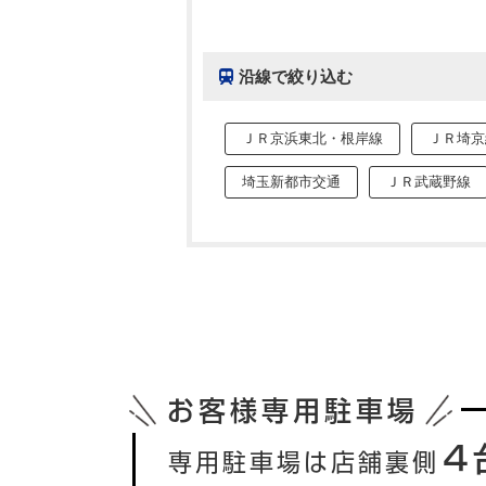
沿線で絞り込む
ＪＲ京浜東北・根岸線
ＪＲ埼京
埼玉新都市交通
ＪＲ武蔵野線
お客様専用駐車場
４
専用駐車場は店舗裏側