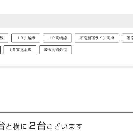
線
ＪＲ川越線
ＪＲ高崎線
湘南新宿ライン高海
湘
ＪＲ東北本線
埼玉高速鉄道
台
２台
と横に
ございます