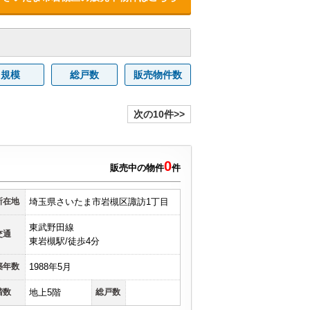
規模
総戸数
販売物件数
次の10件>>
0
販売中の物件
件
所在地
埼玉県さいたま市岩槻区諏訪1丁目
東武野田線
交通
東岩槻駅/徒歩4分
築年数
1988年5月
階数
地上5階
総戸数