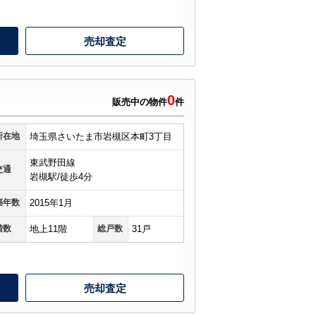
売却査定
0
販売中の物件
件
所在地
埼玉県さいたま市岩槻区本町3丁目
東武野田線
交通
岩槻駅/徒歩4分
築年数
2015年1月
階数
地上11階
総戸数
31戸
売却査定