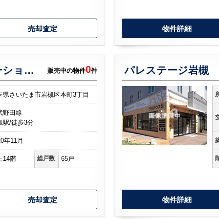
売却査定
物件詳細
0
サンクレイドル岩槻ステーションウィズ
パレステージ岩槻
販売中の物件
件
玉県さいたま市岩槻区本町3丁目
武野田線
槻駅/徒歩3分
20年11月
上14階
総戸数
65戸
売却査定
物件詳細