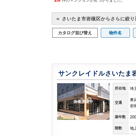
件のマンションが見つかりました。
＝ さいたま市岩槻区からさらに絞り
カタログ並び替え
物件名
所在地
埼
東
交通
岩
築年数
20
階数
地