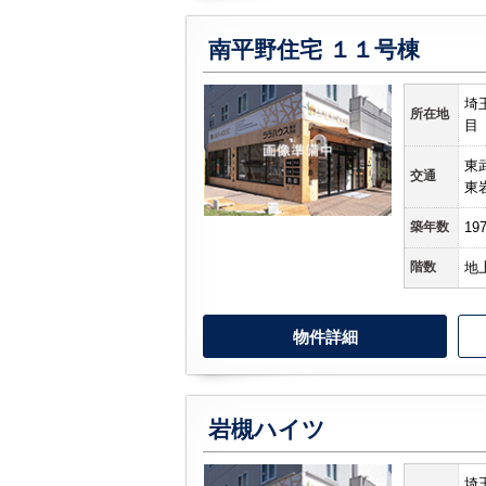
南平野住宅 １１号棟
埼
所在地
目
東
交通
東
築年数
19
階数
地
物件詳細
岩槻ハイツ
埼