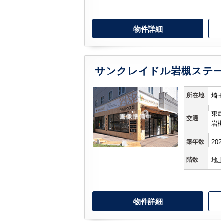
物件詳細
所在地
埼
東
交通
岩
築年数
20
階数
地
物件詳細