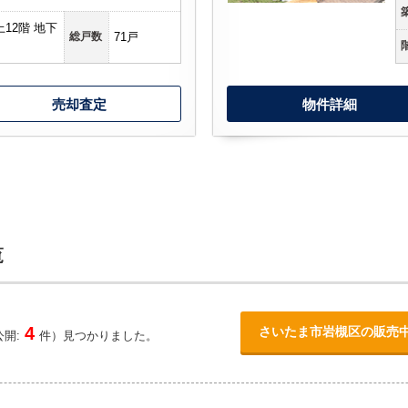
上12階 地下
総戸数
71戸
売却査定
物件詳細
覧
4
さいたま市岩槻区の販売
開:
件）見つかりました。