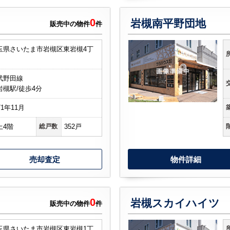
0
岩槻南平野団地
販売中の物件
件
玉県さいたま市岩槻区東岩槻4丁
武野田線
岩槻駅/徒歩4分
71年11月
上4階
総戸数
352戸
売却査定
物件詳細
0
岩槻スカイハイツ
販売中の物件
件
玉県さいたま市岩槻区東岩槻1丁