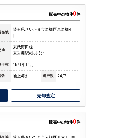
0
販売中の物件
件
埼玉県さいたま市岩槻区東岩槻4丁
所在地
目
東武野田線
交通
東岩槻駅/徒歩3分
築年数
1971年11月
階数
地上4階
総戸数
24戸
売却査定
0
販売中の物件
件
所在地
埼玉県さいたま市岩槻区並木1丁目